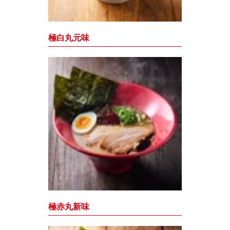
極白丸元味
極赤丸新味