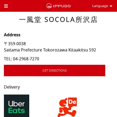
Language
Toggle Header Menu
一風堂 SOCOLA所沢店
Address
〒359-0038
Saitama Prefecture
Tokorozawa
Kitaakitsu 592
TEL:
04-2968-7270
GET DIRECTIONS
Delivery