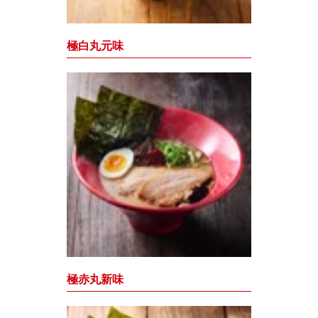
極白丸元味
極赤丸新味