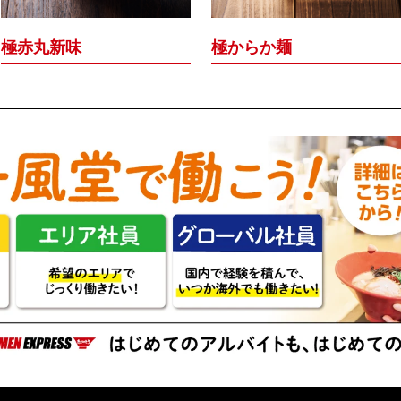
極赤丸新味
極からか麺