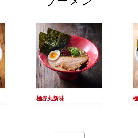
ラーメン
極赤丸新味