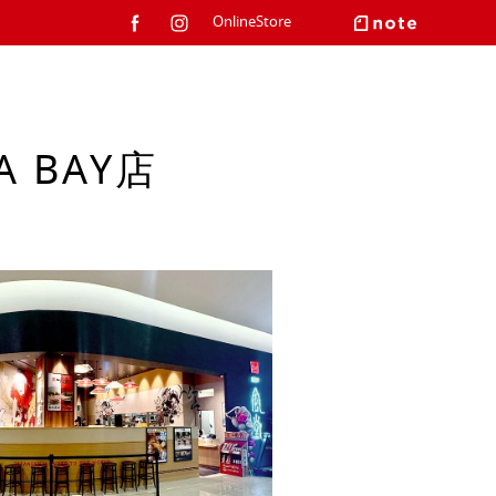
OnlineStore
 BAY店