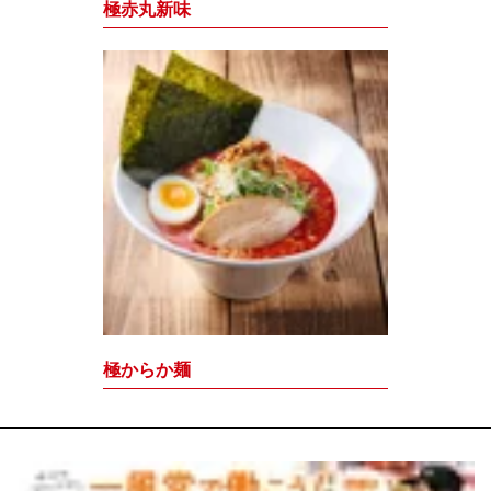
極赤丸新味
極からか麺