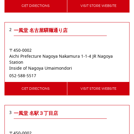
GET DIRECTIONS
VISIT STORE WEBSITE
2
一風堂 名古屋驛麺通り店
〒450-0002
Aichi Prefecture
Nagoya
Nakamura
1-1-4 JR Nagoya
Station
Inside of Nagoya Umaimondori
052-588-5517
GET DIRECTIONS
VISIT STORE WEBSITE
3
一風堂 名駅３丁目店
〒450-0002