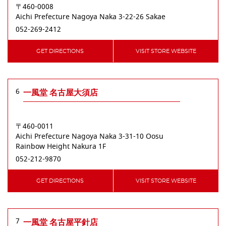
〒460-0008
Aichi Prefecture
Nagoya
Naka
3-22-26 Sakae
052-269-2412
GET DIRECTIONS
VISIT STORE WEBSITE
6
一風堂 名古屋大須店
〒460-0011
Aichi Prefecture
Nagoya
Naka
3-31-10 Oosu
Rainbow Height Nakura 1F
052-212-9870
GET DIRECTIONS
VISIT STORE WEBSITE
7
一風堂 名古屋平針店