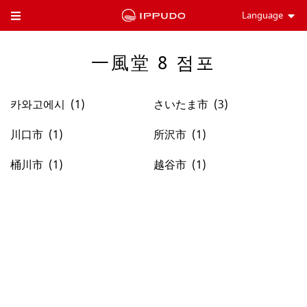
Language
Toggle Header Menu
一風堂 8 점포
카와고에시
さいたま市
川口市
所沢市
桶川市
越谷市